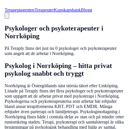
Terapeutagenten
Terapeuter
Kunskapsbank
Blogg
Psykologer och psykoterapeuter i
Norrköping
På Teraply finns det just nu
0
psykologer och psykoterapeuter
som angett att de arbetar i Norrköping.
Psykolog i Norrköping – hitta privat
psykolog snabbt och tryggt
Norrköping är Östergötlands näst största tätort efter Linköping.
Listade på Teraply finns det flera psykologer och psykoterapeuter
som uppgett att de arbetar privat med psykoterapi i Norrköping.
Psykologerna och psykoterapeuterna som arbetar här erbjuder
bland annat terapiformerna KBT, PDT och EMDR. Många
erbjuder även parterapi och familjeterapi. Psykologmottagning i
Norrköping finns både i centrala delar av stan och på mindre orter
runtomkring staden. Terapi, psykoterapi och samtalsterapi är olika
benämningar på psykologisk behandling med hjälp av samtal.