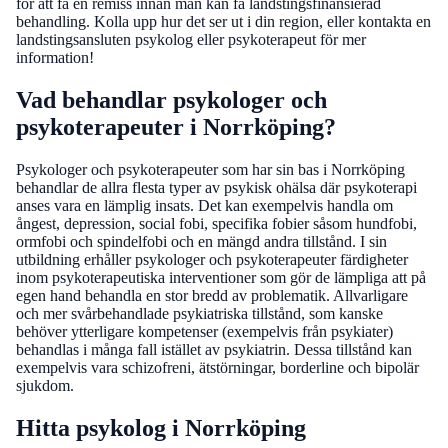
för att få en remiss innan man kan få landstingsfinansierad
behandling. Kolla upp hur det ser ut i din region, eller kontakta en
landstingsansluten psykolog eller psykoterapeut för mer
information!
Vad behandlar psykologer och
psykoterapeuter i Norrköping?
Psykologer och psykoterapeuter som har sin bas i Norrköping
behandlar de allra flesta typer av psykisk ohälsa där psykoterapi
anses vara en lämplig insats. Det kan exempelvis handla om
ångest, depression, social fobi, specifika fobier såsom hundfobi,
ormfobi och spindelfobi och en mängd andra tillstånd. I sin
utbildning erhåller psykologer och psykoterapeuter färdigheter
inom psykoterapeutiska interventioner som gör de lämpliga att på
egen hand behandla en stor bredd av problematik. Allvarligare
och mer svårbehandlade psykiatriska tillstånd, som kanske
behöver ytterligare kompetenser (exempelvis från psykiater)
behandlas i många fall istället av psykiatrin. Dessa tillstånd kan
exempelvis vara schizofreni, ätstörningar, borderline och bipolär
sjukdom.
Hitta psykolog i Norrköping