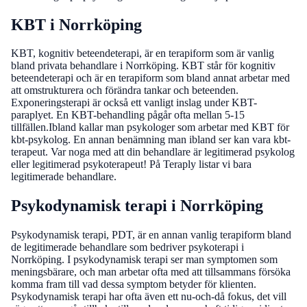
KBT i Norrköping
KBT, kognitiv beteendeterapi, är en terapiform som är vanlig
bland privata behandlare i Norrköping. KBT står för kognitiv
beteendeterapi och är en terapiform som bland annat arbetar med
att omstrukturera och förändra tankar och beteenden.
Exponeringsterapi är också ett vanligt inslag under KBT-
paraplyet. En KBT-behandling pågår ofta mellan 5-15
tillfällen.Ibland kallar man psykologer som arbetar med KBT för
kbt-psykolog. En annan benämning man ibland ser kan vara kbt-
terapeut. Var noga med att din behandlare är legitimerad psykolog
eller legitimerad psykoterapeut! På Teraply listar vi bara
legitimerade behandlare.
Psykodynamisk terapi i Norrköping
Psykodynamisk terapi, PDT, är en annan vanlig terapiform bland
de legitimerade behandlare som bedriver psykoterapi i
Norrköping. I psykodynamisk terapi ser man symptomen som
meningsbärare, och man arbetar ofta med att tillsammans försöka
komma fram till vad dessa symptom betyder för klienten.
Psykodynamisk terapi har ofta även ett nu-och-då fokus, det vill