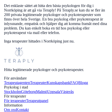
Det enklaste sättet att hitta den bästa psykologen för dig i
Norrköping är att gå via Teraply! På Teraply.se kan du se fler än
200 privata legitimerade psykologer och psykoterapeuter som
finns över hela Sverige. En bra psykolog eller psykoterapeut är
inlyssnande, empatisk och hjälper dig att komma framåt med dina
problem. Du kan enkelt boka en tid hos psykolog eller
psykoterapeut via mail eller telefon.
Inga terapeuter hittades i Norrköping just nu.
Hitta legitimerade psykologer och psykoterapeuter.
För användare
Terapeutagenten
Terapeuter
Kunskapsbank
FAQ
Blogg
Psykolog i stad
Stockholm
Göteborg
Malmö
Uppsala
Västerås
För terapeuter
För terapeuter
Terapeutpanel
Information
Om oss
Kontakt