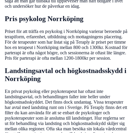
säga att man går tillbaka till upplevelser man haft tidigare i livet
och undersöker hur de påverkar en idag.
Pris psykolog Norrköping
Priset för att träffa en psykolog i Norrköping varierar beroende på
terapiform, erfarenhet, utbildning och mottagningens placering.
För de terapeuter som har listat sig på Teraply är priset per timme
hos en terapeut i Norrköping mellan 800 och 1300kr. Kostnad för
parterapi är ofta något högre, och sessionerna är oftast lite längre.
Pris för parterapi är ofta mellan 1200-1800kr per session.
Landstingsavtal och högkostnadsskydd i
Norrköping
En privat psykolog eller psykoterapeut har oftast inte
landstingsavtal, och behandlingen faller inte heller under
högkostnadsskyddet. Det finns dock undantag. Vissa terapeuter
har avtal med landsting runt om i Sverige. På Teraply finns det ett
filter du kan använda för att se enbart de psykologer och
psykoterapeuter som är anslutna till landstinget. Hur reglerna ser
ut för behandling via landsting och högkostnadsskydd skiljer sig
mellan olika regioner. Ofta ska man besöka sin lokala vårdcentral