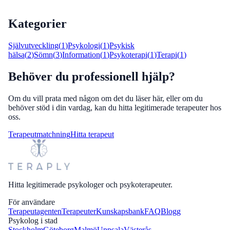
Kategorier
Självutveckling
(
1
)
Psykologi
(
1
)
Psykisk
hälsa
(
2
)
Sömn
(
3
)
Information
(
1
)
Psykoterapi
(
1
)
Terapi
(
1
)
Behöver du professionell hjälp?
Om du vill prata med någon om det du läser här, eller om du
behöver stöd i din vardag, kan du hitta legitimerade terapeuter hos
oss.
Terapeutmatchning
Hitta terapeut
Hitta legitimerade psykologer och psykoterapeuter.
För användare
Terapeutagenten
Terapeuter
Kunskapsbank
FAQ
Blogg
Psykolog i stad
Stockholm
Göteborg
Malmö
Uppsala
Västerås