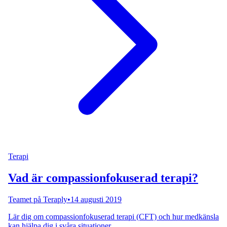
Terapi
Vad är compassionfokuserad terapi?
Teamet på Teraply
•
14 augusti 2019
Lär dig om compassionfokuserad terapi (CFT) och hur medkänsla
kan hjälpa dig i svåra situationer.