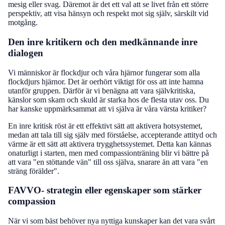
mesig eller svag. Däremot är det ett val att se livet från ett större
perspektiv, att visa hänsyn och respekt mot sig själv, särskilt vid
motgång.
Den inre kritikern och den medkännande inre
dialogen
Vi människor är flockdjur och våra hjärnor fungerar som alla
flockdjurs hjärnor. Det är oerhört viktigt för oss att inte hamna
utanför gruppen. Därför är vi benägna att vara självkritiska,
känslor som skam och skuld är starka hos de flesta utav oss. Du
har kanske uppmärksammat att vi själva är våra värsta kritiker?
En inre kritisk röst är ett effektivt sätt att aktivera hotsystemet,
medan att tala till sig själv med förståelse, accepterande attityd och
värme är ett sätt att aktivera trygghetssystemet. Detta kan kännas
onaturligt i starten, men med compassionträning blir vi bättre på
att vara "en stöttande vän" till oss själva, snarare än att vara "en
sträng förälder".
FAVVO- strategin eller egenskaper som stärker
compassion
När vi som bäst behöver nya nyttiga kunskaper kan det vara svårt