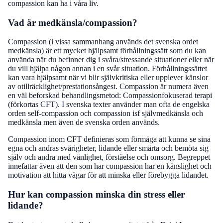
compassion kan ha i våra liv.
Vad är medkänsla/compassion?
Compassion (i vissa sammanhang används det svenska ordet
medkänsla) är ett mycket hjälpsamt förhållningssätt som du kan
använda när du befinner dig i svåra/stressande situationer eller när
du vill hjälpa någon annan i en svår situation. Förhållningssättet
kan vara hjälpsamt när vi blir självkritiska eller upplever känslor
av otillräcklighet/prestationsångest. Compassion är numera även
en väl beforskad behandlingsmetod: Compassionfokuserad terapi
(förkortas CFT). I svenska texter använder man ofta de engelska
orden self-compassion och compassion isf självmedkänsla och
medkänsla men även de svenska orden används.
Compassion inom CFT definieras som förmåga att kunna se sina
egna och andras svårigheter, lidande eller smärta och bemöta sig
själv och andra med vänlighet, förståelse och omsorg. Begreppet
innefattar även att den som har compassion har en känslighet och
motivation att hitta vägar för att minska eller förebygga lidandet.
Hur kan compassion minska din stress eller
lidande?