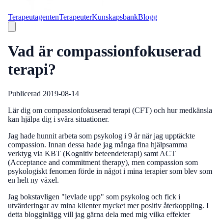
Terapeutagenten
Terapeuter
Kunskapsbank
Blogg
Vad är compassionfokuserad
terapi?
Publicerad
2019-08-14
Lär dig om compassionfokuserad terapi (CFT) och hur medkänsla
kan hjälpa dig i svåra situationer.
Jag hade hunnit arbeta som psykolog i 9 år när jag upptäckte
compassion. Innan dessa hade jag många fina hjälpsamma
verktyg via KBT (Kognitiv beteendeterapi) samt ACT
(Acceptance and commitment therapy), men compassion som
psykologiskt fenomen förde in något i mina terapier som blev som
en helt ny växel.
Jag bokstavligen "levlade upp" som psykolog och fick i
utvärderingar av mina klienter mycket mer positiv återkoppling. I
detta blogginlägg vill jag gärna dela med mig vilka effekter