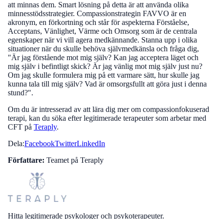
att minnas dem. Smart lösning på detta är att använda olika
minnesstödsstrategier. Compassionstrategin FAVVO är en
akronym, en förkortning och står för aspekterna Förståelse,
Acceptans, Vänlighet, Värme och Omsorg som är de centrala
egenskaper när vi vill agera medkännande. Stanna upp i olika
situationer när du skulle behöva självmedkänsla och fråga dig,
"Är jag förstående mot mig själv? Kan jag acceptera läget och
mig själv i befintligt skick? Är jag vänlig mot mig själv just nu?
Om jag skulle formulera mig på ett varmare sätt, hur skulle jag
kunna tala till mig själv? Vad är omsorgsfullt att göra just i denna
stund?".
Om du är intresserad av att lära dig mer om compassionfokuserad
terapi, kan du söka efter legitimerade terapeuter som arbetar med
CFT på
Teraply
.
Dela:
Facebook
Twitter
LinkedIn
Författare:
Teamet på Teraply
Hitta legitimerade psykologer och psykoterapeuter.