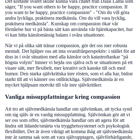
Det kortaste svaret skulle kunna vara citatet från Dalai Lama som
säger, "If you want others to be happy, practice compassion. If
you want to be happy, practice compassion" - "Om du vill göra
andra lyckliga, praktisera medkänsla. Om du vill vara lycklig,
praktisera medkänsla". Kunskap om compassion ökar vår
förståelse hur vi på bästa sätt kan använda vår hjärnkapacitet, hur
vi kan hitta känslomässig balans i svåra situationer.
När vi på olika sätt tränar compassion, gör det oss mer robusta
mentalt. Det hjälper oss att inta ovanifrånperspektiv: i stället för att
dras in i svår situation med alla känslor och katastroftankar "på
högsta volym" hinner vi hejda oss själva och se situationen på ett
visare sätt, mer flexibelt, mer kreativt och kanske till och med
humor. Den starka självkritiska inre rösten, som vi alla har, bidrar
starkt till att vi känner oss otillräckliga. Självmedkänsla är en
mycket hjälpsam motvikt till vår inre självkritiker.
Vanliga missuppfattningar kring compassion
Att tro att självmedkänsla handlar om självömkan, att tycka synd
om sig själv är en vanlig missuppfattning. Självömkan gör att vi
ser oss som offer, självmedkänsla handlar om att agera för att
lindra sitt lidande/smärta via trygghetssystemet och psykologisk
flexibilitet. Det är även viktigt att komma ihåg att självmedkänsla
inte är samma sak som att vara självupptagen, självförhärligande,