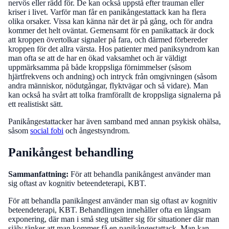
nervös eller rädd för. De kan också uppstå efter trauman eller
kriser i livet. Varför man får en panikångestattack kan ha flera
olika orsaker. Vissa kan känna när det är på gång, och för andra
kommer det helt oväntat. Gemensamt för en panikattack är dock
att kroppen övertolkar signaler på fara, och därmed förbereder
kroppen för det allra värsta. Hos patienter med paniksyndrom kan
man ofta se att de har en ökad vaksamhet och är väldigt
uppmärksamma på både kroppsliga förnimmelser (såsom
hjärtfrekvens och andning) och intryck från omgivningen (såsom
andra människor, nödutgångar, flyktvägar och så vidare). Man
kan också ha svårt att tolka framförallt de kroppsliga signalerna på
ett realistiskt sätt.
Panikångestattacker har även samband med annan psykisk ohälsa,
såsom
social fobi
och ångestsyndrom.
Panikångest behandling
Sammanfattning:
För att behandla panikångest använder man
sig oftast av kognitiv beteendeterapi, KBT.
För att behandla panikångest använder man sig oftast av kognitiv
beteendeterapi, KBT. Behandlingen innehåller ofta en långsam
exponering, där man i små steg utsätter sig för situationer där man
själv tänker att man kommer få en panikångestattack. Man kan