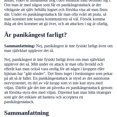
andas, vilket är utmanande nog i den situation man befinner sig i.
Om man är med någon som får en panikångestattack är det
viktigaste att själv behålla lugnet och försöka visa att man finns
där. Under en panikångestattack får man ofta svårt att prata, så
man kommer inte kunna kommunicera så väl. Försök komma
ihåg att den kommer att gå över, och att attacken i sig är ofarlig.
Är panikångest farligt?
Sammanfattning:
Nej, panikångest är inte fysiskt farligt även om
man självklart upplever det så.
Nej, panikångest är inte fysiskt farligt även om man självklart
upplever det så. Mitt under en attack är man ofta livrädd och
efteråt kan man också vara orolig för att något i kroppen eller
hjärnan har "gått sönder". Det finns inget i forskningen som pekar
på att så är fallet. En panikångestattack är styrd av det autonoma
nervsystemet, en del av vår kropp som vi inte kan styra med
viljan. Därför går det inte att påverka en panikångestattack genom
att försöka styra den med viljan. Däremot kan man hitta strategier
som gör det enklare att hantera och acceptera en
panikångestattack.
Sammanfattning