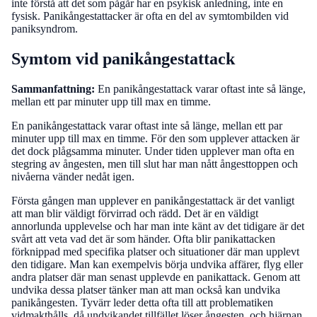
inte förstå att det som pågår har en psykisk anledning, inte en
fysisk. Panikångestattacker är ofta en del av symtombilden vid
paniksyndrom.
Symtom vid panikångestattack
Sammanfattning:
En panikångestattack varar oftast inte så länge,
mellan ett par minuter upp till max en timme.
En panikångestattack varar oftast inte så länge, mellan ett par
minuter upp till max en timme. För den som upplever attacken är
det dock plågsamma minuter. Under tiden upplever man ofta en
stegring av ångesten, men till slut har man nått ångesttoppen och
nivåerna vänder nedåt igen.
Första gången man upplever en panikångestattack är det vanligt
att man blir väldigt förvirrad och rädd. Det är en väldigt
annorlunda upplevelse och har man inte känt av det tidigare är det
svårt att veta vad det är som händer. Ofta blir panikattacken
förknippad med specifika platser och situationer där man upplevt
den tidigare. Man kan exempelvis börja undvika affärer, flyg eller
andra platser där man senast upplevde en panikattack. Genom att
undvika dessa platser tänker man att man också kan undvika
panikångesten. Tyvärr leder detta ofta till att problematiken
vidmakthålls, då undvikandet tillfället löser ångesten, och hjärnan