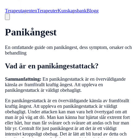
Terapeutagenten
Terapeuter
Kunskapsbank
Blogg
Panikångest
En omfattande guide om panikångest, dess symptom, orsaker och
behandling
Vad är en panikångestattack?
Sammanfattning:
En panikångestattack är en överväldigande
känsla av framförallt kraftig ångest. Att uppleva en
panikångestattack är väldigt obehagligt.
En panikångestattack är en överväldigande känsla av framförallt
kraftig ångest. Att uppleva en panikångestattack är väldigt
obehagligt. Under attacken kan man vara helt övertygad om att
man är på väg att dö. Man kan känna hur hjärtat slår extremt fort
eller hårt, hur man får svårare och svårare att andas och hur man
blir yr. Centralt för just panikångest är att det är ett väldigt
intensivt kroppsligt obehag. Det är lätt att bli lurad av detta och