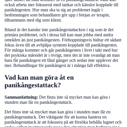
också arbeta mer fokuserat med tankar och känslor kopplade till
panikångesten. Hur man ska ta sig an problemet ingår i
bedömningen som behandlaren gör upp i början av terapin,
tillsammans med dig som klient.
Ibland är det kanske inte panikångestattacken i sig som är det
primära problemet, och i dessa fall kan man jobba med andra
områden än just panikångesten. Förhoppningsvis bidrar ett sådant
fokus även till att avhjälpa symtom kopplade till panikångesten.
För många kommer och går panikångesten i livet i takt med hur
det psykiska måendet är i övrigt, men det är inte ovanligt att man
bara får panikångest ett fåtal gånger och sedan inte upplever det
mer. Behandlingar för panikångest är i många fall effektiva.
Vad kan man göra åt en
panikångestattack?
Sammanfattning:
Det finns inte så mycket man kan göra i
stunden man får en panikångestattack.
Det finns inte så mycket man kan göra i stunden man får en
panikångestattack. Det viktigaste för att kunna hantera en
panikångestattack är att fokusera på att försöka behålla lugnet och