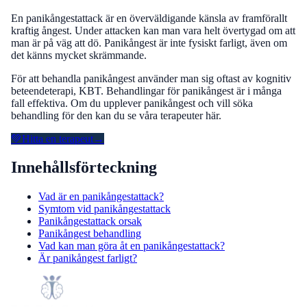
En panikångestattack är en överväldigande känsla av framförallt
kraftig ångest. Under attacken kan man vara helt övertygad om att
man är på väg att dö. Panikångest är inte fysiskt farligt, även om
det känns mycket skrämmande.
För att behandla panikångest använder man sig oftast av kognitiv
beteendeterapi, KBT. Behandlingar för panikångest är i många
fall effektiva. Om du upplever panikångest och vill söka
behandling för den kan du se våra terapeuter här.
💚
Hitta en terapeut
→
Innehållsförteckning
Vad är en panikångestattack?
Symtom vid panikångestattack
Panikångestattack orsak
Panikångest behandling
Vad kan man göra åt en panikångestattack?
Är panikångest farligt?