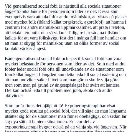
Vid generaliserad social fobi är nästintill alla sociala situationer
ångestframkallande för personen som lider av det. Dessa kan
exempelvis vara att tala inför andra människor, att vistas på platser
med mycket folk (ibland kallat torgskräck, agorafobi), att hamna i
centrum för andra människors uppmärksamhet, att prata i telefon,
att betala i en butik och så vidare. Tidigare har sådana tillstånd
kallats för att vara folkskygg, fast det i många fall inte handlar om
att man är skygg för människor, utan att olika former av social
kontakt väcker ångest.
Både generaliserad social fobi och specifik social fobi kan vara
mycket belastande för personen som lider av det. Som med andra
fobier leder social fobi ofta till undvikande av de situationer som
framkallar ångest. I längden kan detta leda till social isolering och
att man undviker saker i livet som man gärna skulle vilja göra,
men som man på grund av ångestpåslaget har svårt att hantera.
Det kan också leda till problem med jobb, skola och andra
aktiviteter.
Som tur är finns det hjälp att få! Exponeringsterapi har visat
mycket goda resultat på social fobi, det vill säga att man långsamt
utsätter sig för de situationer man finner obehagliga, och sedan lär
sig nya sätt att hantera situationen. En stor del av
exponeringsterapi bygger också på att vänja sig vid ångesten. När