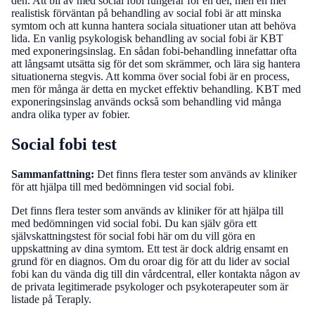
den. Att bli av med social fobi fungerar för en del, men en mer
realistisk förväntan på behandling av social fobi är att minska
symtom och att kunna hantera sociala situationer utan att behöva
lida. En vanlig psykologisk behandling av social fobi är KBT
med exponeringsinslag. En sådan fobi-behandling innefattar ofta
att långsamt utsätta sig för det som skrämmer, och lära sig hantera
situationerna stegvis. Att komma över social fobi är en process,
men för många är detta en mycket effektiv behandling. KBT med
exponeringsinslag används också som behandling vid många
andra olika typer av fobier.
Social fobi test
Sammanfattning:
Det finns flera tester som används av kliniker
för att hjälpa till med bedömningen vid social fobi.
Det finns flera tester som används av kliniker för att hjälpa till
med bedömningen vid social fobi. Du kan själv göra ett
självskattningstest för social fobi här om du vill göra en
uppskattning av dina symtom. Ett test är dock aldrig ensamt en
grund för en diagnos. Om du oroar dig för att du lider av social
fobi kan du vända dig till din vårdcentral, eller kontakta någon av
de privata legitimerade psykologer och psykoterapeuter som är
listade på Teraply.