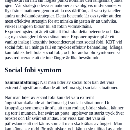
ångestkurvan nått sin högsta punkt kommer den långsamt sjunka
igen. Vår strategi i dessa situationer är vanligtvis undvikande; vi
flyr från situationen genom att ta oss därifrån, att vara tysta eller
andra undvikandestrategier. Detta beteende lär oss tyvärr att den
mest effektiva strategin för att minska ångesten är att undvika,
vilket i längden bidrar till att fobin vidmakthålls.
Exponeringsterapi är ett sätt att förändra detta beteende och lära
sig nya strategier i dessa situationer. Exponeringsterapi är ett
vanligt inslag i kognitiv beteendeterapi mot social fobi. KBT vid
social fobi är i många fall en mycket effektiv behandling. Många
kan faktisk helt bota social fobi, och för andra blir symtomen så
pass reducerade att de inte längre är lika besvärande.
Social fobi symtom
Sammanfattning:
När man lider av social fobi kan det vara
extremt ångestframkallande att befinna sig i sociala situationer.
När man lider av social fobi kan det vara extremt
ångestframkallande att befinna sig i sociala situationer. De
kroppsliga symtomen är ofta att man rodnar, börjar skaka, känner
sig torr i munnen, har svårt att prata, upplever ett starkt tryck över
bröstet och får svårt att andas. För vissa kan det vara så
påfrestande att det känns som att man ska kräkas av ångest. Man
kan känna sig rädd för människor, och känna sig uttittad av andra.