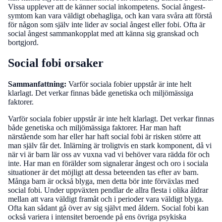
Vissa upplever att de känner social inkompetens. Social ångest-
symtom kan vara väldigt obehagliga, och kan vara svåra att förstå
för någon som själv inte lider av social ångest eller fobi. Ofta är
social ångest sammankopplat med att känna sig granskad och
bortgjord.
Social fobi orsaker
Sammanfattning:
Varför sociala fobier uppstår är inte helt
klarlagt. Det verkar finnas både genetiska och miljömässiga
faktorer.
Varför sociala fobier uppstår är inte helt klarlagt. Det verkar finnas
både genetiska och miljömässiga faktorer. Har man haft
närstående som har eller har haft social fobi är risken större att
man själv får det. Inlärning är troligtvis en stark komponent, då vi
när vi är barn lär oss av vuxna vad vi behöver vara rädda för och
inte. Har man en förälder som signalerar ångest och oro i sociala
situationer är det möjligt att dessa beteenden tas efter av barn.
Många barn är också blyga, men detta bör inte förväxlas med
social fobi. Under uppväxten pendlar de allra flesta i olika åldrar
mellan att vara väldigt framåt och i perioder vara väldigt blyga.
Ofta kan sådant gå över av sig självt med åldern. Social fobi kan
också variera i intensitet beroende på ens övriga psykiska