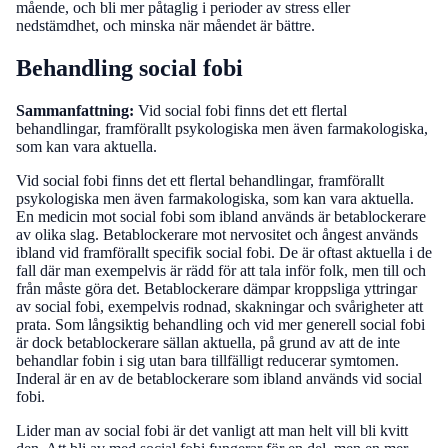
mående, och bli mer påtaglig i perioder av stress eller
nedstämdhet, och minska när måendet är bättre.
Behandling social fobi
Sammanfattning:
Vid social fobi finns det ett flertal
behandlingar, framförallt psykologiska men även farmakologiska,
som kan vara aktuella.
Vid social fobi finns det ett flertal behandlingar, framförallt
psykologiska men även farmakologiska, som kan vara aktuella.
En medicin mot social fobi som ibland används är betablockerare
av olika slag. Betablockerare mot nervositet och ångest används
ibland vid framförallt specifik social fobi. De är oftast aktuella i de
fall där man exempelvis är rädd för att tala inför folk, men till och
från måste göra det. Betablockerare dämpar kroppsliga yttringar
av social fobi, exempelvis rodnad, skakningar och svårigheter att
prata. Som långsiktig behandling och vid mer generell social fobi
är dock betablockerare sällan aktuella, på grund av att de inte
behandlar fobin i sig utan bara tillfälligt reducerar symtomen.
Inderal är en av de betablockerare som ibland används vid social
fobi.
Lider man av social fobi är det vanligt att man helt vill bli kvitt