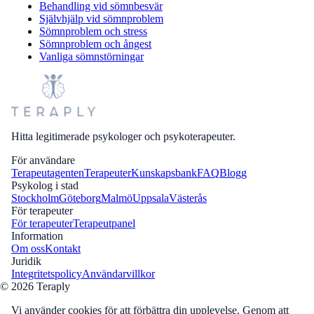
Behandling vid sömnbesvär
Självhjälp vid sömnproblem
Sömnproblem och stress
Sömnproblem och ångest
Vanliga sömnstörningar
Hitta legitimerade psykologer och psykoterapeuter.
För användare
Terapeutagenten
Terapeuter
Kunskapsbank
FAQ
Blogg
Psykolog i stad
Stockholm
Göteborg
Malmö
Uppsala
Västerås
För terapeuter
För terapeuter
Terapeutpanel
Information
Om oss
Kontakt
Juridik
Integritetspolicy
Användarvillkor
©
2026
Teraply
Vi använder cookies för att förbättra din upplevelse. Genom att