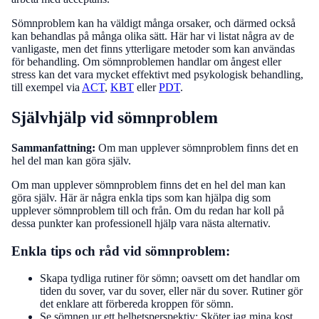
Sömnproblem kan ha väldigt många orsaker, och därmed också
kan behandlas på många olika sätt. Här har vi listat några av de
vanligaste, men det finns ytterligare metoder som kan användas
för behandling. Om sömnproblemen handlar om ångest eller
stress kan det vara mycket effektivt med psykologisk behandling,
till exempel via
ACT
,
KBT
eller
PDT
.
Självhjälp vid sömnproblem
Sammanfattning:
Om man upplever sömnproblem finns det en
hel del man kan göra själv.
Om man upplever sömnproblem finns det en hel del man kan
göra själv. Här är några enkla tips som kan hjälpa dig som
upplever sömnproblem till och från. Om du redan har koll på
dessa punkter kan professionell hjälp vara nästa alternativ.
Enkla tips och råd vid sömnproblem:
Skapa tydliga rutiner för sömn; oavsett om det handlar om
tiden du sover, var du sover, eller när du sover. Rutiner gör
det enklare att förbereda kroppen för sömn.
Se sömnen ur ett helhetsperspektiv; Sköter jag mina kost