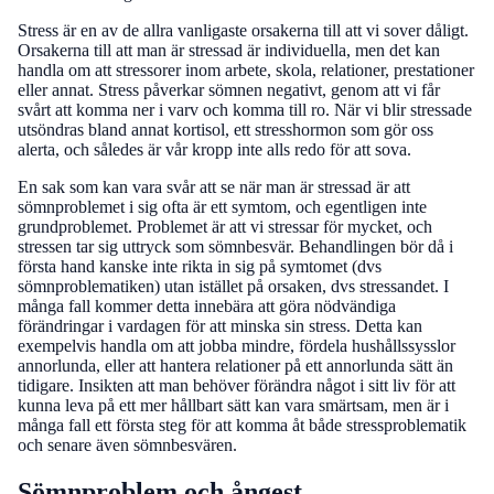
Stress är en av de allra vanligaste orsakerna till att vi sover dåligt.
Orsakerna till att man är stressad är individuella, men det kan
handla om att stressorer inom arbete, skola, relationer, prestationer
eller annat. Stress påverkar sömnen negativt, genom att vi får
svårt att komma ner i varv och komma till ro. När vi blir stressade
utsöndras bland annat kortisol, ett stresshormon som gör oss
alerta, och således är vår kropp inte alls redo för att sova.
En sak som kan vara svår att se när man är stressad är att
sömnproblemet i sig ofta är ett symtom, och egentligen inte
grundproblemet. Problemet är att vi stressar för mycket, och
stressen tar sig uttryck som sömnbesvär. Behandlingen bör då i
första hand kanske inte rikta in sig på symtomet (dvs
sömnproblematiken) utan istället på orsaken, dvs stressandet. I
många fall kommer detta innebära att göra nödvändiga
förändringar i vardagen för att minska sin stress. Detta kan
exempelvis handla om att jobba mindre, fördela hushållssysslor
annorlunda, eller att hantera relationer på ett annorlunda sätt än
tidigare. Insikten att man behöver förändra något i sitt liv för att
kunna leva på ett mer hållbart sätt kan vara smärtsam, men är i
många fall ett första steg för att komma åt både stressproblematik
och senare även sömnbesvären.
Sömnproblem och ångest