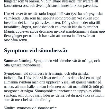
fungerar som vi önskar. Vi blir lättare stressade, får svårare att
koncentrera oss, och även hjärnans minnesfunktion påverkas.
Hur vi sover är också starkt kopplat till vårt fysiska och psykiska
välmående. Alla som har upplevt sömnproblem vet vilken stor
inverkan det kan ha på livskvaliteten. Dålig sömn leder ofta till
irritabilitet, ångest, rastlöshet och en kronisk känsla av trötthet.
Många upplever att de drömmer mycket mardrömmar, vaknar upp
flera gånger per natt och har svårt att somna in eller svårt att
bibehålla sömn.
Symptom vid sömnbesvär
Sammanfattning:
Symptomen vid sömnbesvär är många, och
ofta ganska individuella.
Symptomen vid sömnbesvär är många, och ofta ganska
individuella. Utöver de vi listat nedan finns det också en mängd
allmänna symtom man ofta upplever. Yrsel, att gnissla tänder på
natten, att man håller andan i sömnen och att man alltid är trött på
morgonen är några. Sömnproblem innefattar en uppsjö av olika
symtom, och om du själv lider av det så vet du nog vilka symtom
som är mest belastande för dig.
Vanliga symptom vid sömnbesvär: