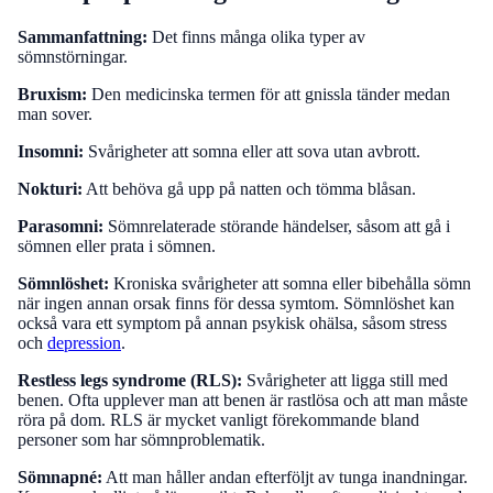
Sammanfattning:
Det finns många olika typer av
sömnstörningar.
Bruxism:
Den medicinska termen för att gnissla tänder medan
man sover.
Insomni:
Svårigheter att somna eller att sova utan avbrott.
Nokturi:
Att behöva gå upp på natten och tömma blåsan.
Parasomni:
Sömnrelaterade störande händelser, såsom att gå i
sömnen eller prata i sömnen.
Sömnlöshet:
Kroniska svårigheter att somna eller bibehålla sömn
när ingen annan orsak finns för dessa symtom. Sömnlöshet kan
också vara ett symptom på annan psykisk ohälsa, såsom stress
och
depression
.
Restless legs syndrome (RLS):
Svårigheter att ligga still med
benen. Ofta upplever man att benen är rastlösa och att man måste
röra på dom. RLS är mycket vanligt förekommande bland
personer som har sömnproblematik.
Sömnapné:
Att man håller andan efterföljt av tunga inandningar.