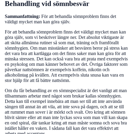
Behandling vid sömnbesvär
Sammanfattning:
För att behandla sömnproblem finns det
väldigt mycket man kan göra själv.
För att behandla sömnproblem finns det väldigt mycket man kan
göra själv, som vi beskriver längre ner. Det absolut viktigaste är
att sköta allmänna rutiner så som mat, träning och framförallt
sömnhygien. Om man misstänker att besvären beror på stress kan
det vara bra att kartlägga om det finns saker man kan göra för att
minska stressen. Det kan också vara bra att prata med exempelvis
en psykolog om man känner behovet av det. Övriga faktorer som
påverkar nattsömnen är exempelvis koffein, nikotin och
alkoholintag på kvällen. Att exempelvis sluta snusa kan vara en
stor hjälp för att få bättre nattsömn.
Om du får behandling av en sömnspecialist är det vanligt att man
tillsammans arbetar med något som brukar kallas sömnhygien.
Detta kan till exempel innebära att man ser till att inte använda
sängen till annat än att vila, att inte sova på dagen, och att se till
att rummet man sover i är mörkt och svalt. Oro kring att sömnen
blivit sämre eller att man inte lyckas sova som man vill kan skapa
en ond spiral, där tankar kring att man måste somna och sova bra
istället håller en vaken. I sådana fall kan det vara effektivt att
arbeta med acceptans.