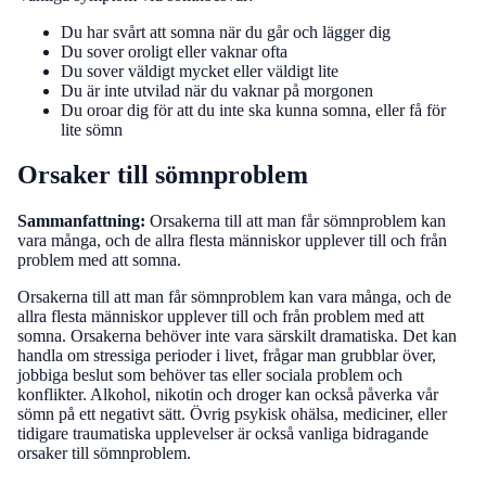
Du har svårt att somna när du går och lägger dig
Du sover oroligt eller vaknar ofta
Du sover väldigt mycket eller väldigt lite
Du är inte utvilad när du vaknar på morgonen
Du oroar dig för att du inte ska kunna somna, eller få för
lite sömn
Orsaker till sömnproblem
Sammanfattning:
Orsakerna till att man får sömnproblem kan
vara många, och de allra flesta människor upplever till och från
problem med att somna.
Orsakerna till att man får sömnproblem kan vara många, och de
allra flesta människor upplever till och från problem med att
somna. Orsakerna behöver inte vara särskilt dramatiska. Det kan
handla om stressiga perioder i livet, frågar man grubblar över,
jobbiga beslut som behöver tas eller sociala problem och
konflikter. Alkohol, nikotin och droger kan också påverka vår
sömn på ett negativt sätt. Övrig psykisk ohälsa, mediciner, eller
tidigare traumatiska upplevelser är också vanliga bidragande
orsaker till sömnproblem.