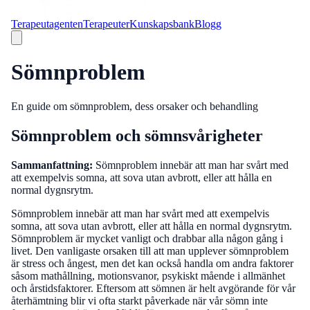
Terapeutagenten
Terapeuter
Kunskapsbank
Blogg
Sömnproblem
En guide om sömnproblem, dess orsaker och behandling
Sömnproblem och sömnsvårigheter
Sammanfattning:
Sömnproblem innebär att man har svårt med
att exempelvis somna, att sova utan avbrott, eller att hålla en
normal dygnsrytm.
Sömnproblem innebär att man har svårt med att exempelvis
somna, att sova utan avbrott, eller att hålla en normal dygnsrytm.
Sömnproblem är mycket vanligt och drabbar alla någon gång i
livet. Den vanligaste orsaken till att man upplever sömnproblem
är stress och ångest, men det kan också handla om andra faktorer
såsom mathållning, motionsvanor, psykiskt mående i allmänhet
och årstidsfaktorer. Eftersom att sömnen är helt avgörande för vår
återhämtning blir vi ofta starkt påverkade när vår sömn inte