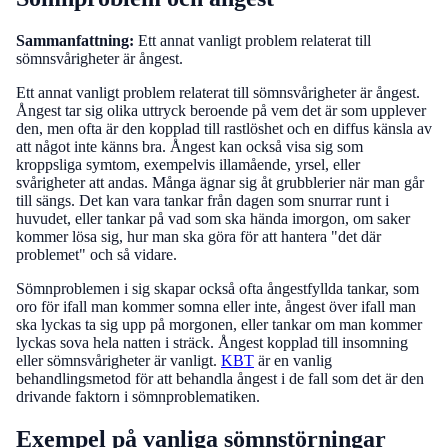
Sammanfattning:
Ett annat vanligt problem relaterat till
sömnsvårigheter är ångest.
Ett annat vanligt problem relaterat till sömnsvårigheter är ångest.
Ångest tar sig olika uttryck beroende på vem det är som upplever
den, men ofta är den kopplad till rastlöshet och en diffus känsla av
att något inte känns bra. Ångest kan också visa sig som
kroppsliga symtom, exempelvis illamående, yrsel, eller
svårigheter att andas. Många ägnar sig åt grubblerier när man går
till sängs. Det kan vara tankar från dagen som snurrar runt i
huvudet, eller tankar på vad som ska hända imorgon, om saker
kommer lösa sig, hur man ska göra för att hantera "det där
problemet" och så vidare.
Sömnproblemen i sig skapar också ofta ångestfyllda tankar, som
oro för ifall man kommer somna eller inte, ångest över ifall man
ska lyckas ta sig upp på morgonen, eller tankar om man kommer
lyckas sova hela natten i sträck. Ångest kopplad till insomning
eller sömnsvårigheter är vanligt.
KBT
är en vanlig
behandlingsmetod för att behandla ångest i de fall som det är den
drivande faktorn i sömnproblematiken.
Exempel på vanliga sömnstörningar