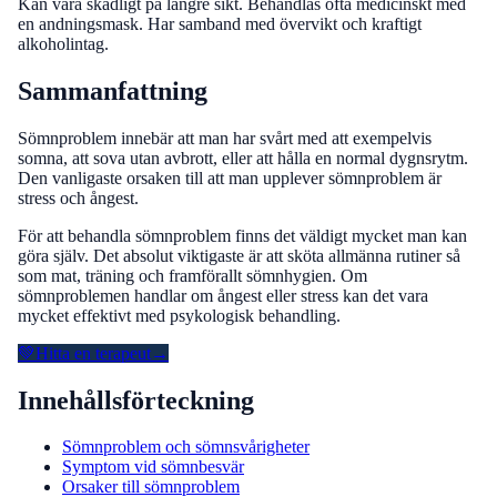
Kan vara skadligt på längre sikt. Behandlas ofta medicinskt med
en andningsmask. Har samband med övervikt och kraftigt
alkoholintag.
Sammanfattning
Sömnproblem innebär att man har svårt med att exempelvis
somna, att sova utan avbrott, eller att hålla en normal dygnsrytm.
Den vanligaste orsaken till att man upplever sömnproblem är
stress och ångest.
För att behandla sömnproblem finns det väldigt mycket man kan
göra själv. Det absolut viktigaste är att sköta allmänna rutiner så
som mat, träning och framförallt sömnhygien. Om
sömnproblemen handlar om ångest eller stress kan det vara
mycket effektivt med psykologisk behandling.
💚
Hitta en terapeut
→
Innehållsförteckning
Sömnproblem och sömnsvårigheter
Symptom vid sömnbesvär
Orsaker till sömnproblem