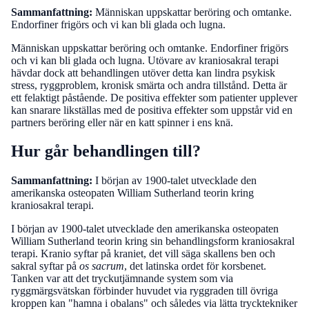
Sammanfattning:
Människan uppskattar beröring och omtanke.
Endorfiner frigörs och vi kan bli glada och lugna.
Människan uppskattar beröring och omtanke. Endorfiner frigörs
och vi kan bli glada och lugna. Utövare av kraniosakral terapi
hävdar dock att behandlingen utöver detta kan lindra psykisk
stress, ryggproblem, kronisk smärta och andra tillstånd. Detta är
ett felaktigt påstående. De positiva effekter som patienter upplever
kan snarare likställas med de positiva effekter som uppstår vid en
partners beröring eller när en katt spinner i ens knä.
Hur går behandlingen till?
Sammanfattning:
I början av 1900-talet utvecklade den
amerikanska osteopaten William Sutherland teorin kring
kraniosakral terapi.
I början av 1900-talet utvecklade den amerikanska osteopaten
William Sutherland teorin kring sin behandlingsform kraniosakral
terapi. Kranio syftar på kraniet, det vill säga skallens ben och
sakral syftar på
os sacrum
, det latinska ordet för korsbenet.
Tanken var att det tryckutjämnande system som via
ryggmärgsvätskan förbinder huvudet via ryggraden till övriga
kroppen kan "hamna i obalans" och således via lätta trycktekniker